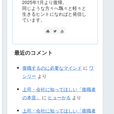
2025年1月より復帰。
同じような方々へ飄々と軽々と
生きるヒントになればと発信し
ています。
最近のコメント
復職するのに必要なマインド
に
ワ
シリー
より
上司・会社に知ってほしい「復職者
の本音」
に
ヒョーかる
より
上司・会社に知ってほしい「復職者