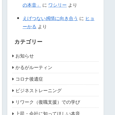
の本音」
に
ワシリー
より
えげつない感情に向き合う
に
ヒョ
ーかる
より
カテゴリー
お知らせ
かるがルーティン
コロナ後遺症
ビジネストレーニング
リワーク（復職支援）での学び
上司・会社に知ってほしい本音