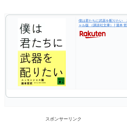
僕は君たちに武器を配りたい 
ャル版 （講談社文庫） [ 瀧本 哲史
スポンサーリンク